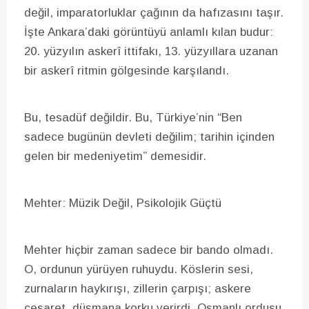
değil, imparatorluklar çağının da hafızasını taşır.
İşte Ankara’daki görüntüyü anlamlı kılan budur:
20. yüzyılın askerî ittifakı, 13. yüzyıllara uzanan
bir askerî ritmin gölgesinde karşılandı.
Bu, tesadüf değildir. Bu, Türkiye’nin “Ben
sadece bugünün devleti değilim; tarihin içinden
gelen bir medeniyetim” demesidir.
Mehter: Müzik Değil, Psikolojik Güçtü
Mehter hiçbir zaman sadece bir bando olmadı.
O, ordunun yürüyen ruhuydu. Köslerin sesi,
zurnaların haykırışı, zillerin çarpışı; askere
cesaret, düşmana korku verirdi. Osmanlı ordusu