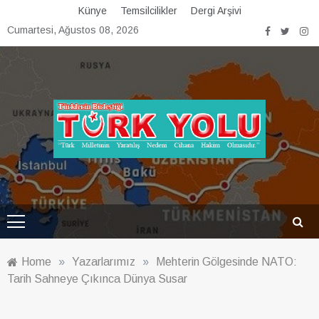
Skip
Künye
Temsilcilikler
Dergi Arşivi
to
Cumartesi, Ağustos 08, 2026
content
Türk Yolu Dergisi
Home
»
Yazarlarımız
»
Mehterin Gölgesinde NATO:
Tarih Sahneye Çıkınca Dünya Susar