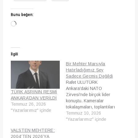
Bunu beğen:
Yükleniyor...
İlgili
Bir Mehter Marşıyla
Hatırladığımız Şey
Sadece Geçmiş Değildi
Rafet ULUTÜRK
Ankara'daki NATO
TÜRK ASRININ RESMİ
Zirvesi'nde birçok lider
ANKARA’DAN VERİLDİ
konuştu. Kameralar
Temmuz 26, 2026
tokalaşmaları, toplantıları
"Yazarlarımız" içinde
ve ortak bildirileri
Temmuz 10, 2026
kaydetti. Fakat bana
"Yazarlarımız" içinde
göre zirvenin en önemli
VALSTEN MEHTERE:
mesajı ne masada ne de
2004’TEN 2026’YA
kürsüdeydi. O mesaj,