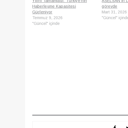
Yılını Tamamladı: Türkiye’nin
ASELSAN’ın 
Haberleşme Kapasitesi
görevde
Güçleniyor
Mart 31, 2026
Temmuz 9, 2026
"Güncel" içind
"Güncel" içinde