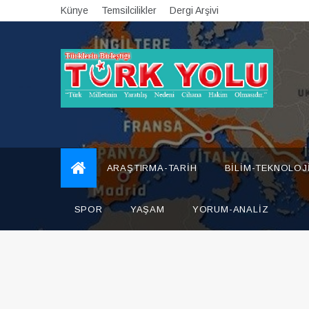
Skip
Künye
Temsilcilikler
Dergi Arşivi
to
content
Türk Yolu Dergisi
ARAŞTIRMA-TARIH
BILIM-TEKNOLOJ
SPOR
YAŞAM
YORUM-ANALIZ