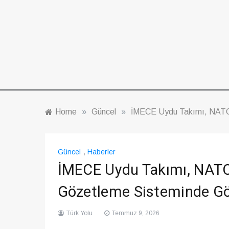
Home
»
Güncel
»
İMECE Uydu Takımı, NATO’
Güncel
,
Haberler
İMECE Uydu Takımı, NATO
Gözetleme Sisteminde Gö
Türk Yolu
Temmuz 9, 2026