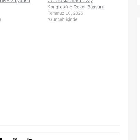
LUNA-2 uydusu
77. Uluslararası Uzay
Kongresi’ne Rekor Başvuru
Temmuz 18, 2026
e
"Güncel" içinde