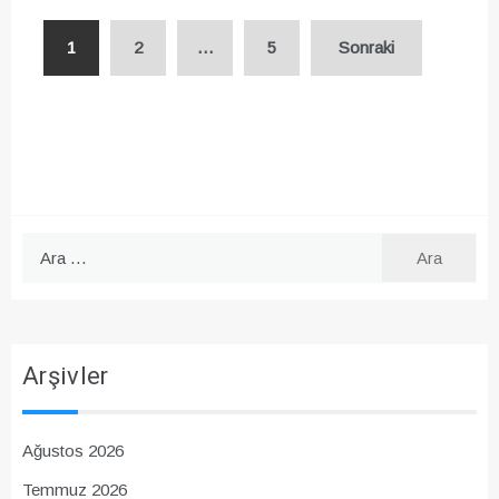
Yazı
1
2
…
5
Sonraki
sayfalaması
Arama:
Arşivler
Ağustos 2026
Temmuz 2026