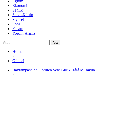
Eğitim
Ekonomi
Sağlık
Sanat-Kültür
Siyaset
Spor
Yaşam
Yorum-Analiz
Arama:
Home
»
Güncel
»
Bayrampaşa’da Görülen Şey: Birlik Hâlâ Mümkün
»