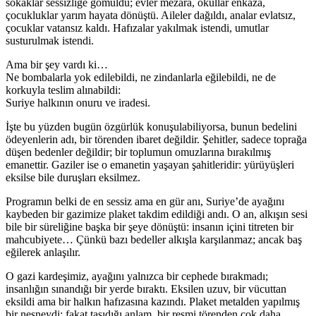
sokaklar sessizliğe gömüldü; evler mezara, okullar enkaza,
çocukluklar yarım hayata dönüştü. Aileler dağıldı, analar evlatsız,
çocuklar vatansız kaldı. Hafızalar yakılmak istendi, umutlar
susturulmak istendi.
Ama bir şey vardı ki…
Ne bombalarla yok edilebildi, ne zindanlarla eğilebildi, ne de
korkuyla teslim alınabildi:
Suriye halkının onuru ve iradesi.
İşte bu yüzden bugün özgürlük konuşulabiliyorsa, bunun bedelini
ödeyenlerin adı, bir törenden ibaret değildir. Şehitler, sadece toprağa
düşen bedenler değildir; bir toplumun omuzlarına bırakılmış
emanettir. Gaziler ise o emanetin yaşayan şahitleridir: yürüyüşleri
eksilse bile duruşları eksilmez.
Programın belki de en sessiz ama en gür anı, Suriye’de ayağını
kaybeden bir gazimize plaket takdim edildiği andı. O an, alkışın sesi
bile bir süreliğine başka bir şeye dönüştü: insanın içini titreten bir
mahcubiyete… Çünkü bazı bedeller alkışla karşılanmaz; ancak baş
eğilerek anlaşılır.
O gazi kardeşimiz, ayağını yalnızca bir cephede bırakmadı;
insanlığın sınandığı bir yerde bıraktı. Eksilen uzuv, bir vücuttan
eksildi ama bir halkın hafızasına kazındı. Plaket metalden yapılmış
bir nesneydi; fakat taşıdığı anlam, bir resmi törenden çok daha