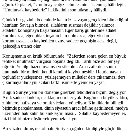
ağırdı. O plaket, “Unutmayacağız” cümlesinin süslenmiş hâli değil;
“Unutursak kaybederiz” hakikatinin somutlaşmış hâliydi.
Çünkü bir gazinin bedeninde kalan iz, savaşın gerçekten bitmediğini
hatırlatır. Savaşın bitmesi, silahların susması değildir yalnızca;
adaletin konuşmaya başlamasıdır. Eğer barış günlerinde adalet
kurulmazsa, eğer ahlak inşanın harcı olmazsa, eğer vicdan
korunmazsa… o kaybedilen uzuv, sadece geçmişin acısı değil,
geleceğin utancı olur.
Konuşmanın en kritik bölümünde, “Zaferden sonra gelen en büyük
tehlike: unutmak” vurgusu boşuna değildi. Tarih bize acı bir şey
öğretir: Yenilgi bazen uyanışa vesile olur. Ama zaferden sonra
unutmak, bir milletin kendi kendini kaybetmesidir. Hatırlamayan
toplumlar yüzleşemez; yüzleşemeyen milletler ders çıkaramaz; ders
çıkarmayanlar aynı acıları farklı isimlerle yeniden yaşar.
Bugün Suriye yeni bir döneme girerken tehditlerin biçimi değişiyor.
Artık sadece tanklar, uçaklar, mermiler yok. Bugün en büyük saldırı,
zihinlere, hafızaya ve ortak vicdana yöneliyor. Kimliklerin bilinçli
biçimde parçalanması, dinin siyasetin aracı hâline getirilmesi, medya
üzerinden hakikatin bulanıklaştırılması… Silahla kaybedemeyenler,
bizi birbirimize düşürerek yenmek istiyor.
Bu yüzden duruş net olmalı: Suriye, çoğulcu kimliğiyle güçlüdür.