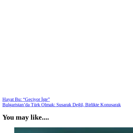
Yazı
Hayat Bu: “Geçiyor İşte”
Bulgaristan’da Türk Olmak: Susarak Değil, Birlikte Konuşarak
gezinmesi
You may like....