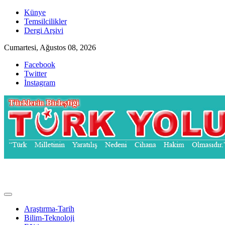
Skip
Künye
to
Temsilcilikler
content
Dergi Arşivi
Cumartesi, Ağustos 08, 2026
Facebook
Twitter
İnstagram
Türk Yolu Dergisi
Araştırma-Tarih
Bilim-Teknoloji