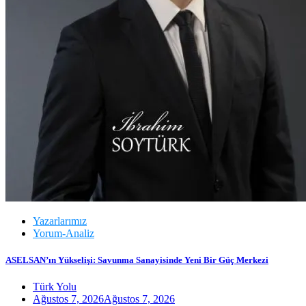
Yazarlarımız
Yorum-Analiz
ASELSAN’ın Yükselişi: Savunma Sanayisinde Yeni Bir Güç Merkezi
Türk Yolu
Ağustos 7, 2026
Ağustos 7, 2026