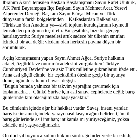
İbrahim Akın’ı temsilen Başkan Başdanışmanı Sayın Rafet Ulutürk,
AK Parti Bayrampaşa İlçe Başkanı Sayın Mehmet Acar, Yesevi
Alperenler Derneği Başkanı Sayın Kürşat Mican ve Türk
dünyasının farklı bölgelerinden—Kafkaslardan Balkanlara,
Türkistan’dan Anadolu’ya—sivil toplum kuruluşlarının kıymetli
temsilcileri programa teşrif etti. Bu çeşitlilik, bize bir gerçeği
hatırlatıyordu: Suriye meselesi artık sadece bir ülkenin sınırları
içindeki bir acı değil; vicdanı olan herkesin payına düşen bir
sorumluluk.
Açılış konuşmasını yapan Sayın Ahmet Ağca, Suriye halkının
adalet, özgürlük ve onur mücadelesini vurgularken Türkiye
Cumhuriyeti Devleti’ne ve aziz Türk milletine şükranlarını ifade etti.
Ama asıl güçlü cümle, bir teşekkürün ötesine geçip bir uyarıya
dönüştüğünde salonun havası değişti:
“Bugün burada yalnızca bir takvim yaprağını çevirmek için
toplanmadık… Çünkü Suriye için asıl sınav, cephelerde değil; barış
günlerinde kim olacağımızda başlayacaktır.”
Bu cümlenin içinde ağır bir hakikat vardır. Savaş, insanı yaralar;
barış ise insanın içindeki yarayı nasıl taşıyacağını belirler. Çünkü
barış günlerinde asıl imtihan; intikamla mı yürüyeceğimiz, yoksa
adaletle mi yaşayacağımızdır.
On dört yıl boyunca zulüm hüküm sürdü. Şehirler yerle bir edildi;