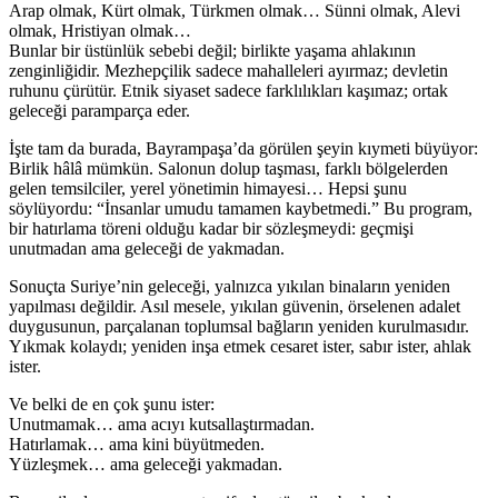
Arap olmak, Kürt olmak, Türkmen olmak… Sünni olmak, Alevi
olmak, Hristiyan olmak…
Bunlar bir üstünlük sebebi değil; birlikte yaşama ahlakının
zenginliğidir. Mezhepçilik sadece mahalleleri ayırmaz; devletin
ruhunu çürütür. Etnik siyaset sadece farklılıkları kaşımaz; ortak
geleceği paramparça eder.
İşte tam da burada, Bayrampaşa’da görülen şeyin kıymeti büyüyor:
Birlik hâlâ mümkün. Salonun dolup taşması, farklı bölgelerden
gelen temsilciler, yerel yönetimin himayesi… Hepsi şunu
söylüyordu: “İnsanlar umudu tamamen kaybetmedi.” Bu program,
bir hatırlama töreni olduğu kadar bir sözleşmeydi: geçmişi
unutmadan ama geleceği de yakmadan.
Sonuçta Suriye’nin geleceği, yalnızca yıkılan binaların yeniden
yapılması değildir. Asıl mesele, yıkılan güvenin, örselenen adalet
duygusunun, parçalanan toplumsal bağların yeniden kurulmasıdır.
Yıkmak kolaydı; yeniden inşa etmek cesaret ister, sabır ister, ahlak
ister.
Ve belki de en çok şunu ister:
Unutmamak… ama acıyı kutsallaştırmadan.
Hatırlamak… ama kini büyütmeden.
Yüzleşmek… ama geleceği yakmadan.