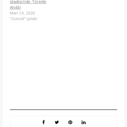
İdadisi’nde Törenle
Anıldı
Mart 14, 2026
"Güncel" içinde