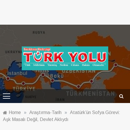
Türk Yolu Dergisi
Home
»
Araştırma-Tarih
»
Atatürk’ün Sofya Görevi:
Aşk Masalı Değil, Devlet Aklıydı