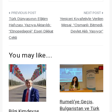
Yazı
Türk Dünyasının Eğitim
Yeniçeri Kıyafetiyle Verilen
gezinmesi
Hafızası Yazıya Aktarıldı:
Mesaj: “Osmanlı Bitmedi,
“Etnopedagoji” Eseri Dikkat
Devlet Aklı Yaşıyor”
Çekti
You may like....
Rumeli’ye Geçiş,
Bulgaristan ve Türk
Bilgi Kimdeyse,