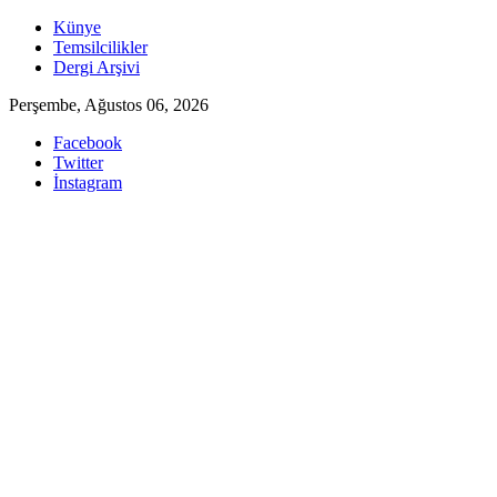
Skip
Künye
to
Temsilcilikler
content
Dergi Arşivi
Perşembe, Ağustos 06, 2026
Facebook
Twitter
İnstagram