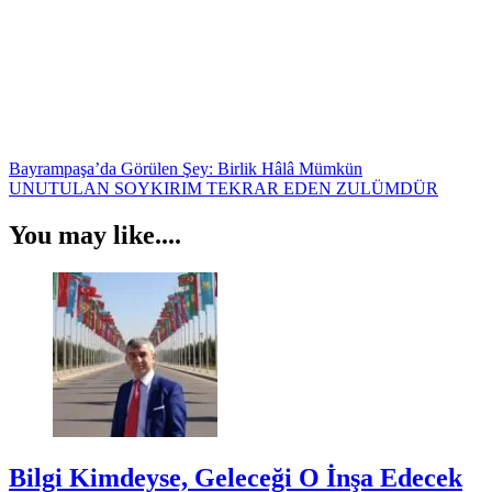
Yazı
Bayrampaşa’da Görülen Şey: Birlik Hâlâ Mümkün
UNUTULAN SOYKIRIM TEKRAR EDEN ZULÜMDÜR
gezinmesi
You may like....
Bilgi Kimdeyse, Geleceği O İnşa Edecek