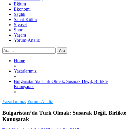
Eğitim
Ekonomi
Sağlık
Sanat-Kültür
Siyaset
Spor
Yaşam
Yorum-Analiz
Arama:
Home
»
Yazarlarımız
»
Bulgaristan’da Türk Olmak: Susarak Değil, Birlikte
Konuşarak
»
Yazarlarımız
,
Yorum-Analiz
Bulgaristan’da Türk Olmak: Susarak Değil, Birlikte
Konuşarak