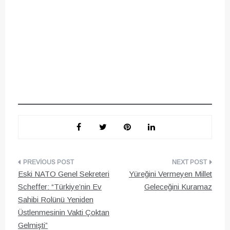
Yazı
Eski NATO Genel Sekreteri
Yüreğini Vermeyen Millet
gezinmesi
Scheffer: “Türkiye’nin Ev
Geleceğini Kuramaz
Sahibi Rolünü Yeniden
Üstlenmesinin Vakti Çoktan
Gelmişti”