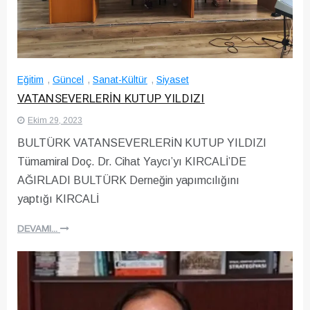
Eğitim
,
Güncel
,
Sanat-Kültür
,
Siyaset
VATANSEVERLERİN KUTUP YILDIZI
Ekim 29, 2023
BULTÜRK VATANSEVERLERİN KUTUP YILDIZl
Tümamiral Doç. Dr. Cihat Yaycı’yı KIRCALİ’DE
AĞIRLADI BULTÜRK Derneğin yapımcılığını
yaptığı KIRCALİ
DEVAMI...