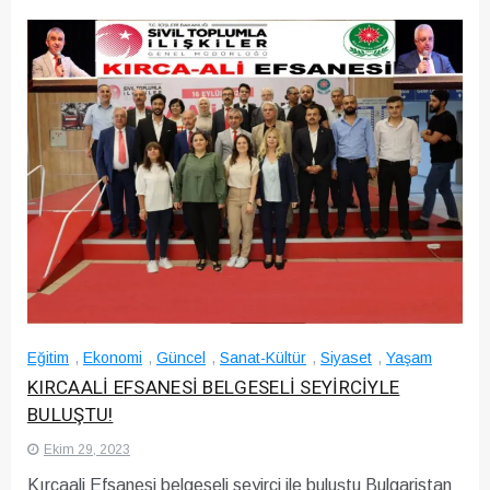
Eğitim
,
Ekonomi
,
Güncel
,
Sanat-Kültür
,
Siyaset
,
Yaşam
KIRCAALİ EFSANESİ BELGESELİ SEYİRCİYLE
BULUŞTU!
Ekim 29, 2023
Kırcaali Efsanesi belgeseli seyirci ile buluştu Bulgaristan