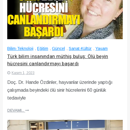
Bilim-Teknoloji
,
Eğitim
,
Güncel
,
Sanat-Kültür
,
Yaşam
Türk bilim insanından müthiş buluş: Ölü beyin
hücresini canlandırmayı başardı
Kasım 1, 2023
Doç. Dr. Hande Özdinler, hayvanlar üzerinde yaptığı
çalışmada beyindeki ölü sinir hücrelerini 60 günlük
tedaviyle
DEVAMI...