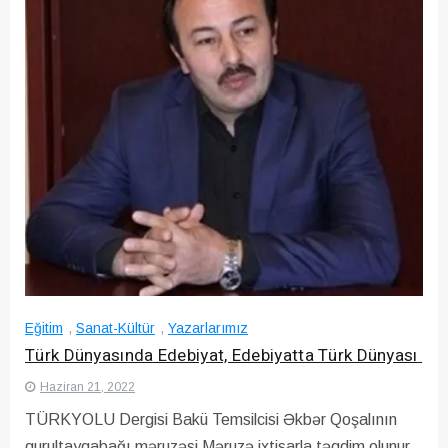
Eğitim
,
Sanat-Kültür
,
Yazarlarımız
Türk Dünyasında Edebiyat, Edebiyatta Türk Dünyası
Haziran 21, 2022
TÜRKYOLU Dergisi Bakü Temsilcisi Əkbər Qoşalının
qurultayqabağı məruzəsi Məruzə ixtisarla təqdim olunur