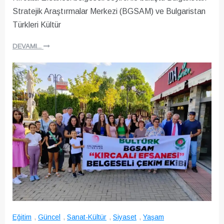
Stratejik Araştırmalar Merkezi (BGSAM) ve Bulgaristan
Türkleri Kültür
DEVAMI...
Eğitim
,
Güncel
,
Sanat-Kültür
,
Siyaset
,
Yaşam