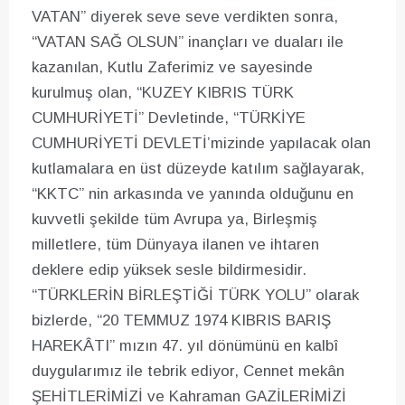
VATAN” diyerek seve seve verdikten sonra,
“VATAN SAĞ OLSUN” inançları ve duaları ile
kazanılan, Kutlu Zaferimiz ve sayesinde
kurulmuş olan, “KUZEY KIBRIS TÜRK
CUMHURİYETİ” Devletinde, “TÜRKİYE
CUMHURİYETİ DEVLETİ’mizinde yapılacak olan
kutlamalara en üst düzeyde katılım sağlayarak,
“KKTC” nin arkasında ve yanında olduğunu en
kuvvetli şekilde tüm Avrupa ya, Birleşmiş
milletlere, tüm Dünyaya ilanen ve ihtaren
deklere edip yüksek sesle bildirmesidir.
“TÜRKLERİN BİRLEŞTİĞİ TÜRK YOLU” olarak
bizlerde, “20 TEMMUZ 1974 KIBRIS BARIŞ
HAREKÂTI” mızın 47. yıl dönümünü en kalbî
duygularımız ile tebrik ediyor, Cennet mekân
ŞEHİTLERİMİZİ ve Kahraman GAZİLERİMİZİ