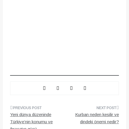
Yazı
Yeni dünya düzeninde
Kurban neden kesilir ve
gezinmesi
Türkiye’nin konumu ve
dindeki önemi nedir?
ihracatın gücü