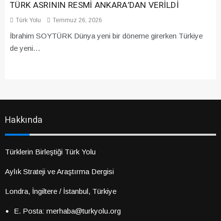
TÜRK ASRININ RESMİ ANKARA’DAN VERİLDİ
Türk Yolu
Temmuz 26, 2026
İbrahim SOYTÜRK Dünya yeni bir döneme girerken Türkiye
de yeni…
Hakkında
Türklerin Birleştiği Türk Yolu
Aylık Strateji ve Araştırma Dergisi
Londra, İngiltere / İstanbul, Türkiye
E. Posta: merhaba@turkyolu.org