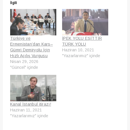
İlgili
Türkiye ve
İPEK YOLU EŞİTTİR
Ermenistan’dan Kars–
TÜRK YOLU
Gümri Demiryolu İçin
Haziran 10, 2021
Hızlı Açılış Vurgusu
"Yazarlarımız" içinde
Nisan 29, 2026
"Güncel" içinde
Kanal İstanbul itirazı!
Haziran 11, 2021
"Yazarlarımız" içinde