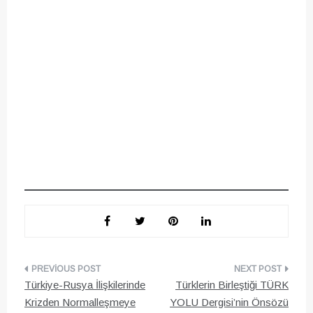
Yazı
Türkiye-Rusya İlişkilerinde
Türklerin Birleştiği TÜRK
gezinmesi
Krizden Normalleşmeye
YOLU Dergisi’nin Önsözü