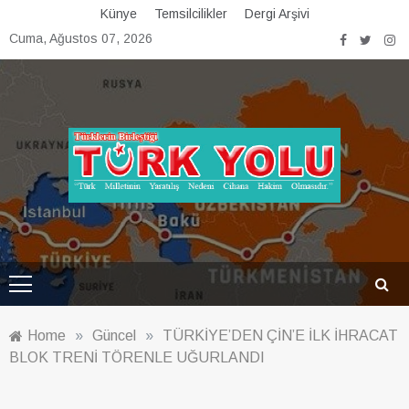
Skip
Künye
Temsilcilikler
Dergi Arşivi
to
Cuma, Ağustos 07, 2026
content
Türk Yolu Dergisi
Home
»
Güncel
»
TÜRKİYE’DEN ÇİN’E İLK İHRACAT
BLOK TRENİ TÖRENLE UĞURLANDI