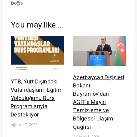
Doğru
You may like....
Azerbaycan Dışişleri
YTB, Yurt Dışındaki
Bakanı
Vatandaşların Eğitim
Bayramov’dan
Yolculuğunu Burs
AGİT’e Mayın
Programlarıyla
Temizleme ve
Destekliyor
Bölgesel Ulaşım
Ağustos 7, 2026
Çağrısı
Ağustos 6, 2026