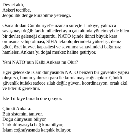
Devlet aklı,
Askerî tecrübe,
Jeopolitik denge kurabilme yeteneği.
Osmanlı’dan Cumhuriyet’e uzanan süreçte Türkiye, yalnızca
savaşmayı değil; farklı milletleri aynı çatı altında yönetmeyi de bilen
bir devlet geleneği oluşturdu. NATO içinde ikinci büyük kara
ordusuna sahip olması, SİHA teknolojilerindeki yükselişi, deniz
gücü, özel kuvvet kapasitesi ve savunma sanayiindeki bağımsız
hamleleri Ankara’yı doğal merkez haline getiriyor.
Yeni NATO’nun Kalbi Ankara mı Olur?
Eğer gelecekte İslam dünyasında NATO benzeri bir güvenlik yapısı
oluşursa, bunun yalnızca para ile kurulamayacağı açıktır. Çünkü
güvenlik ittifakı sadece silah değil; güven, koordinasyon, ortak akıl
ve liderlik gerektirir.
İşte Türkiye burada öne çıkıyor.
Çünkü Ankara:
Batı sistemini tanıyor,
Doğu dünyasını biliyor,
Türk dünyasıyla bağ kurabiliyor,
İslam coğrafyasında karşılık buluyor,