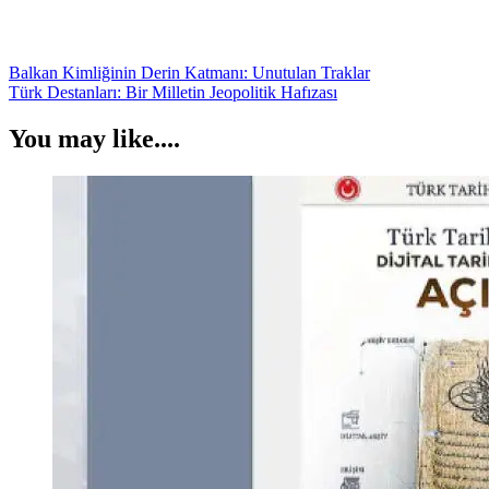
Yazı
Balkan Kimliğinin Derin Katmanı: Unutulan Traklar
Türk Destanları: Bir Milletin Jeopolitik Hafızası
gezinmesi
You may like....