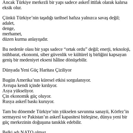
Ancak Türkiye merkezli bir yapı sadece askerî ittifak olarak kalırsa
eksik olur.
Çünkü Türkiye’nin taşıdığı tarihsel hafıza yalnızca savaş değil;
adalet,
denge,
merhamet,
düzen kurma anlayışıdır.
Bu nedenle olası bir yapı sadece “ortak ordu” değil; enerji, teknoloji,
istihbarat, ekonomi, siber güvenlik ve kültürel iş birliğini kapsayan
geniş bir medeniyet ekseni hâline dönüşebilir.
Dünyada Yeni Güç Haritası Çiziliyor
Bugün Amerika’nın küresel etkisi sorgulanıyor.
Avrupa kendi içinde kırılıyor.
Asya yükseliyor.
Çin ekonomik güç oluyor.
Rusya askerî baskı kuruyor.
Tam bu dönemde Türkiye’nin yükselen savunma sanayii, Körfez’in
sermayesi ve Pakistan’ın askerî kapasitesi birleşirse, dünya yeni bir
güç merkezinin doğuşuna tanıklık edebilir.
Belki adı NATO olmaz…