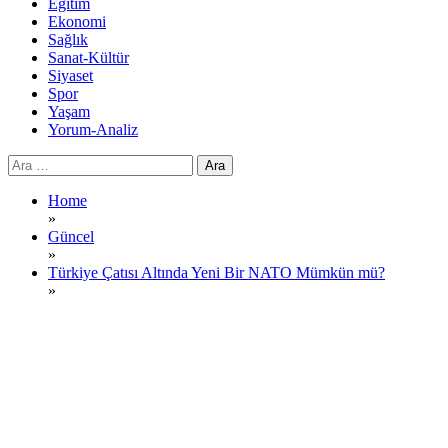
Eğitim
Ekonomi
Sağlık
Sanat-Kültür
Siyaset
Spor
Yaşam
Yorum-Analiz
Arama:
Home
»
Güncel
»
Türkiye Çatısı Altında Yeni Bir NATO Mümkün mü?
»