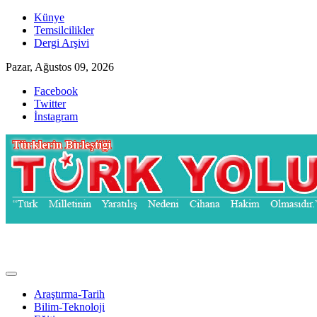
Skip
Künye
to
Temsilcilikler
content
Dergi Arşivi
Pazar, Ağustos 09, 2026
Facebook
Twitter
İnstagram
Türk Yolu Dergisi
Araştırma-Tarih
Bilim-Teknoloji