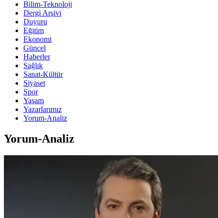
Bilim-Teknoloji
Dergi Arşivi
Duyuru
Eğitim
Ekonomi
Güncel
Haberler
Sağlık
Sanat-Kültür
Siyaset
Spor
Yaşam
Yazarlarımız
Yorum-Analiz
Yorum-Analiz