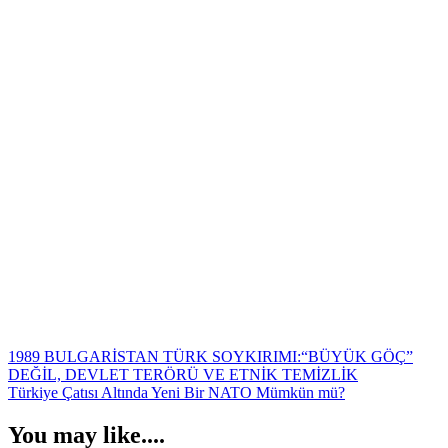
Yazı
1989 BULGARİSTAN TÜRK SOYKIRIMI:“BÜYÜK GÖÇ”
DEĞİL, DEVLET TERÖRÜ VE ETNİK TEMİZLİK
gezinmesi
Türkiye Çatısı Altında Yeni Bir NATO Mümkün mü?
You may like....