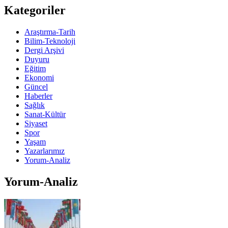
Kategoriler
Araştırma-Tarih
Bilim-Teknoloji
Dergi Arşivi
Duyuru
Eğitim
Ekonomi
Güncel
Haberler
Sağlık
Sanat-Kültür
Siyaset
Spor
Yaşam
Yazarlarımız
Yorum-Analiz
Yorum-Analiz