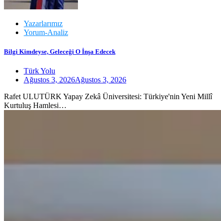
Yazarlarımız
Yorum-Analiz
Bilgi Kimdeyse, Geleceği O İnşa Edecek
Türk Yolu
Ağustos 3, 2026
Ağustos 3, 2026
Rafet ULUTÜRK Yapay Zekâ Üniversitesi: Türkiye'nin Yeni Millî
Kurtuluş Hamlesi…