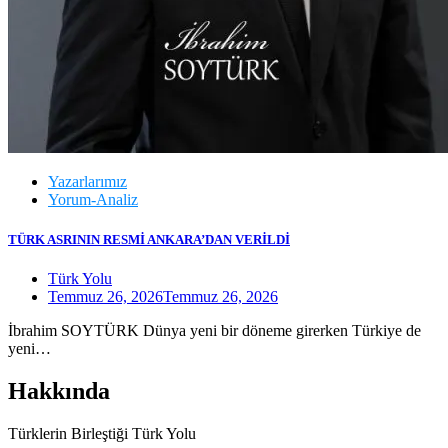
Yazarlarımız
Yorum-Analiz
TÜRK ASRININ RESMİ ANKARA’DAN VERİLDİ
Türk Yolu
Temmuz 26, 2026
Temmuz 26, 2026
İbrahim SOYTÜRK Dünya yeni bir döneme girerken Türkiye de
yeni…
Hakkında
Türklerin Birleştiği Türk Yolu