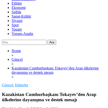
Eğitim
Ekonomi
Sağlık
Sanat-Kültür
Siyaset
Spor
Yaşam
Yorum-Analiz
Arama:
Home
»
Güncel
»
Kazakistan Cumhurbaşkanı Tokayev’den Arap ülkelerine
dayanışma ve destek mesajı
»
Güncel
,
Haberler
Kazakistan Cumhurbaşkanı Tokayev’den Arap
ülkelerine dayanışma ve destek mesajı