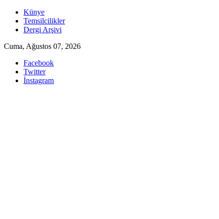
Skip
Künye
to
Temsilcilikler
content
Dergi Arşivi
Cuma, Ağustos 07, 2026
Facebook
Twitter
İnstagram