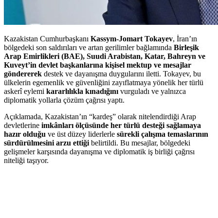
Kazakistan Cumhurbaşkanı
Kassym-Jomart Tokayev
, İran’ın
bölgedeki son saldırıları ve artan gerilimler bağlamında
Birleşik
Arap Emirlikleri (BAE), Suudi Arabistan, Katar, Bahreyn ve
Kuveyt’in devlet başkanlarına kişisel mektup ve mesajlar
göndererek
destek ve dayanışma duygularını iletti. Tokayev, bu
ülkelerin egemenlik ve güvenliğini zayıflatmaya yönelik her türlü
askerî eylemi
kararlılıkla kınadığını
vurguladı ve yalnızca
diplomatik yollarla çözüm çağrısı yaptı.
Açıklamada, Kazakistan’ın “kardeş” olarak nitelendirdiği Arap
devletlerine
imkânları ölçüsünde her türlü desteği sağlamaya
hazır olduğu
ve üst düzey liderlerle
sürekli çalışma temaslarının
sürdürülmesini arzu ettiği
belirtildi. Bu mesajlar, bölgedeki
gelişmeler karşısında dayanışma ve diplomatik iş birliği çağrısı
niteliği taşıyor.