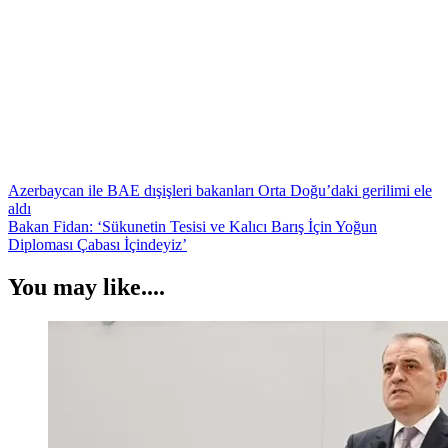
Yazı
Azerbaycan ile BAE dışişleri bakanları Orta Doğu’daki gerilimi ele
aldı
gezinmesi
Bakan Fidan: ‘Sükunetin Tesisi ve Kalıcı Barış İçin Yoğun
Diploması Çabası İçindeyiz’
You may like....