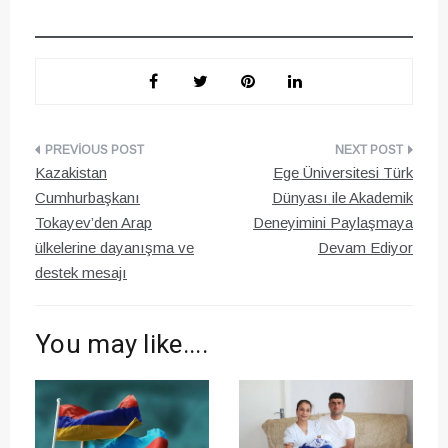
Yazı
Kazakistan
Ege Üniversitesi Türk
gezinmesi
Cumhurbaşkanı
Dünyası ile Akademik
Tokayev’den Arap
Deneyimini Paylaşmaya
ülkelerine dayanışma ve
Devam Ediyor
destek mesajı
You may like....