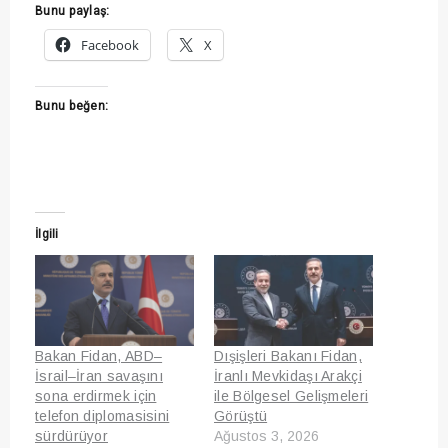
Bunu paylaş:
Facebook
X
Bunu beğen:
İlgili
Bakan Fidan, ABD–
Dışişleri Bakanı Fidan,
İsrail–İran savaşını
İranlı Mevkidaşı Arakçi
sona erdirmek için
ile Bölgesel Gelişmeleri
telefon diplomasisini
Görüştü
sürdürüyor
Ağustos 3, 2026