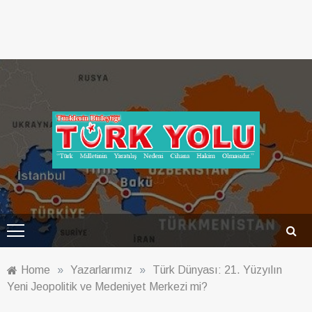
Türk Yolu Dergisi
Home
»
Yazarlarımız
»
Türk Dünyası: 21. Yüzyılın
Yeni Jeopolitik ve Medeniyet Merkezi mi?