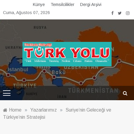
Skip
Künye
Temsilcilikler
Dergi Arşivi
to
Cuma, Ağustos 07, 2026
content
Türk Yolu Dergisi
Home
»
Yazarlarımız
»
Suriye’nin Geleceği ve
Türkiye’nin Stratejisi