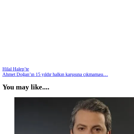
Yazı
Hilal Halep’te
Ahmet Doğan’ın 15 yıldır halkın karşısına çıkmaması…
gezinmesi
You may like....