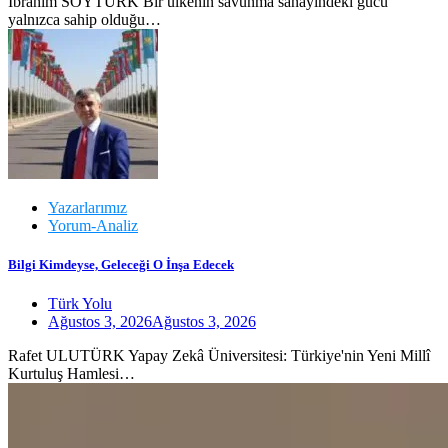
İbrahim SOYTÜRK Bir ülkenin savunma sanayindeki gücü
yalnızca sahip olduğu…
Yazarlarımız
Yorum-Analiz
Bilgi Kimdeyse, Geleceği O İnşa Edecek
Türk Yolu
Ağustos 3, 2026
Ağustos 3, 2026
Rafet ULUTÜRK Yapay Zekâ Üniversitesi: Türkiye'nin Yeni Millî
Kurtuluş Hamlesi…