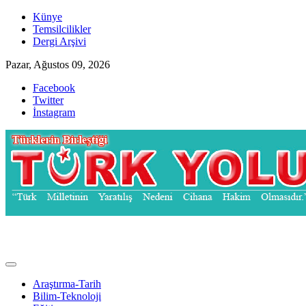
Skip
Künye
to
Temsilcilikler
content
Dergi Arşivi
Pazar, Ağustos 09, 2026
Facebook
Twitter
İnstagram
Türk Yolu Dergisi
Araştırma-Tarih
Bilim-Teknoloji