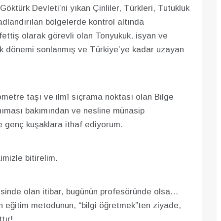
öktürk Devleti’ni yıkan Çinliler, Türkleri, Tutukluk
adlandırılan bölgelerde kontrol altında
ttiş olarak görevli olan Tonyukuk, isyan ve
kluk dönemi sonlanmış ve Türkiye’ye kadar uzayan
ilometre taşı ve ilmî sıçrama noktası olan Bilge
nıması bakımından ve nesline münasip
e genç kuşaklara ithaf ediyorum.
mizle bitirelim.
ebesinde olan itibar, bugünün profesöründe olsa…
in eğitim metodunun, “bilgi öğretmek”ten ziyade,
tır!