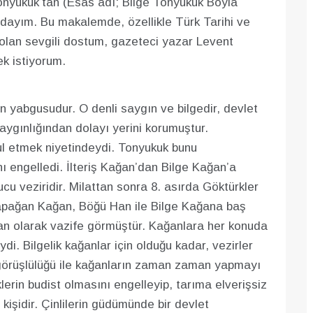
Tonyukuk’tan (Esas adı; Bilge Tonyukuk Boyla
ayım. Bu makalemde, özellikle Türk Tarihi ve
olan sevgili dostum, gazeteci yazar Levent
k istiyorum.
n yabgusudur. O denli saygın ve bilgedir, devlet
aygınlığından dolayı yerini korumuştur.
l etmek niyetindeydi. Tonyukuk bunu
nı engelledi. İlteriş Kağan’dan Bilge Kağan’a
cu veziridir. Milattan sonra 8. asırda Göktürkler
Kapağan Kağan, Böğü Han ile Bilge Kağana baş
an olarak vazife görmüştür. Kağanlara her konuda
di. Bilgelik kağanlar için olduğu kadar, vezirler
eri görüşlülüğü ile kağanların zaman zaman yapmayı
klerin budist olmasını engelleyip, tarıma elverişsiz
kişidir. Çinlilerin güdümünde bir devlet