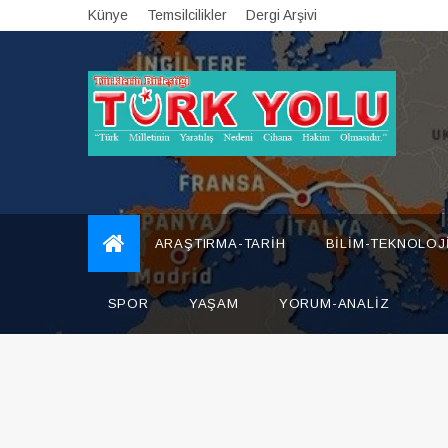
Skip
Künye
Temsilcilikler
Dergi Arşivi
to
content
Türk Yolu Dergisi
ARAŞTIRMA-TARIH
BILIM-TEKNOLOJ
SPOR
YAŞAM
YORUM-ANALIZ