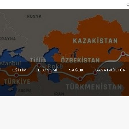
C
I
EĞITIM
EKONOMI
SAĞLIK
SANAT-KÜLTÜR