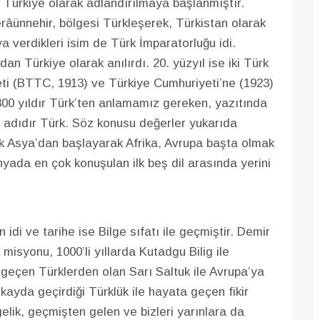
 Türkiye olarak adlandırılmaya başlanmıştır.
râünnehir, bölgesi Türkleşerek, Türkistan olarak
a verdikleri isim de Türk İmparatorluğu idi.
dan Türkiye olarak anılırdı. 20. yüzyıl ise iki Türk
ti (BTTC, 1913) ve Türkiye Cumhuriyeti’ne (1923)
300 yıldır Türk’ten anlamamız gereken, yazıtında
rin adıdır Türk. Söz konusu değerler yukarıda
ak Asya’dan başlayarak Afrika, Avrupa başta olmak
nyada en çok konuşulan ilk beş dil arasında yerini
di ve tarihe ise Bilge sıfatı ile geçmiştir. Demir
k misyonu, 1000’li yıllarda Kutadgu Bilig ile
 geçen Türklerden olan Sarı Saltuk ile Avrupa’ya
kayda geçirdiği Türklük ile hayata geçen fikir
gelik, geçmişten gelen ve bizleri yarınlara da