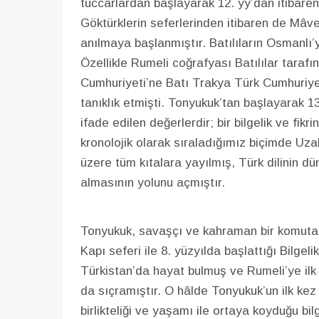
tüccarlardan başlayarak 12. yy’dan itibaren
Göktürklerin seferlerinden itibaren de Mâve
anılmaya başlanmıştır. Batılıların Osmanlı’y
Özellikle Rumeli coğrafyası Batılılar tarafın
Cumhuriyeti’ne Batı Trakya Türk Cumhuriye
tanıklık etmişti. Tonyukuk’tan başlayarak 1
ifade edilen değerlerdir; bir bilgelik ve fik
kronolojik olarak sıraladığımız biçimde Uz
üzere tüm kıtalara yayılmış, Türk dilinin dü
almasının yolunu açmıştır.
Tonyukuk, savaşçı ve kahraman bir komutan i
Kapı seferi ile 8. yüzyılda başlattığı Bilgeli
Türkistan’da hayat bulmuş ve Rumeli’ye ilk
da sıçramıştır. O hâlde Tonyukuk’un ilk kez 
birlikteliği ve yaşamı ile ortaya koyduğu bil