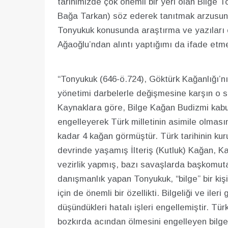
tarihimizde çok önemli bir yeri olan Bilge 
Bağa Tarkan) söz ederek tanıtmak arzusund
Tonyukuk konusunda araştırma ve yazıları 
Ağaoğlu’ndan alıntı yaptığımı da ifade etme
“Tonyukuk (646-ö.724), Göktürk Kağanlığı’nı
yönetimi darbelerle değişmesine karşın o s
Kaynaklara göre, Bilge Kağan Budizmi kabu
engelleyerek Türk milletinin asimile olması
kadar 4 kağan görmüştür. Türk tarihinin kuru
devrinde yaşamış İlteriş (Kutluk) Kağan, 
vezirlik yapmış, bazı savaşlarda başkomut
danışmanlık yapan Tonyukuk, “bilge” bir kişiy
için de önemli bir özellikti. Bilgeliği ve il
düşündükleri hatalı işleri engellemiştir. Tür
bozkırda acından ölmesini engelleyen bilge 