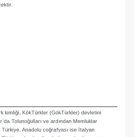
ektir.
k kimliği, KökTürkler (GökTürkler) devletini
ır’da Tolunoğulları ve ardından Memluklar
 Türkiye. Anadolu coğrafyası ise İtalyan