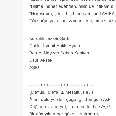
*Bilime ihanet edenden, bilim de intikam alı
*Nöroşirurji, çilesi hiç bitmeyen bir TARİK
*Yük ağır, yol uzun, zaman kısa, menzil uza
Kürdîlihicazkâr Şarkı
Güfte; İsmail Hakkı Aydın
Beste; Neyzen Şaban Keşkeş
Usül; Aksak
AŞK!
— — • / • — — • / • — — • / • —
(Mef’ûlü, Mefâîlü, Mefâîlü, Feûl)
Âlem dolu yerden göğe, gülden güle Aşk!
Dağlar, ovalar, yel, hava, seller bile Aşk!
Bir gün yıkılır her güzelin saltanatı,