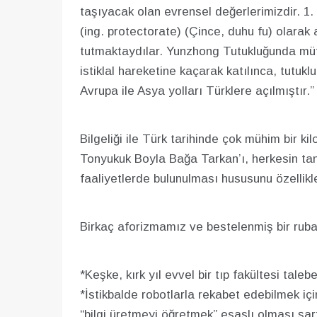
taşıyacak olan evrensel değerlerimizdir. 1. G
(ing. protectorate) (Çince, duhu fu) olarak 
tutmaktaydılar. Yunzhong Tutukluğunda müfe
istiklal hareketine kaçarak katılınca, tutu
Avrupa ile Asya yolları Türklere açılmıştır.”
Bilgeliği ile Türk tarihinde çok mühim bir k
Tonyukuk Boyla Bağa Tarkan’ı, herkesin ta
faaliyetlerde bulunulması hususunu özellikl
Birkaç aforizmamız ve bestelenmiş bir rubai
*Keşke, kırk yıl evvel bir tıp fakültesi tal
*İstikbalde robotlarla rekabet edebilmek iç
“bilgi üretmeyi öğretmek” esaslı olması şart