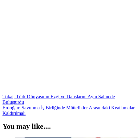
Yazı
Tokat, Türk Dünyasının Ezgi ve Danslarını Aynı Sahnede
Buluşturdu
gezinmesi
Erdoğan: Savunma İş Birliğinde Müttefikler Arasındaki Kısıtlamalar
Kaldırılmalı
You may like....