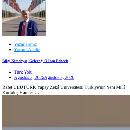
Yazarlarımız
Yorum-Analiz
Bilgi Kimdeyse, Geleceği O İnşa Edecek
Türk Yolu
Ağustos 3, 2026
Ağustos 3, 2026
Rafet ULUTÜRK Yapay Zekâ Üniversitesi: Türkiye'nin Yeni Millî
Kurtuluş Hamlesi…