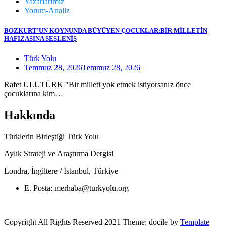
Yazarlarımız
Yorum-Analiz
BOZKURT’UN KOYNUNDA BÜYÜYEN ÇOCUKLAR:BİR MİLLETİN
HAFIZASINA SESLENİŞ
Türk Yolu
Temmuz 28, 2026
Temmuz 28, 2026
Rafet ULUTÜRK "Bir milleti yok etmek istiyorsanız önce
çocuklarına kim…
Hakkında
Türklerin Birleştiği Türk Yolu
Aylık Strateji ve Araştırma Dergisi
Londra, İngiltere / İstanbul, Türkiye
E. Posta: merhaba@turkyolu.org
Copyright All Rights Reserved 2021 Theme: docile by
Template