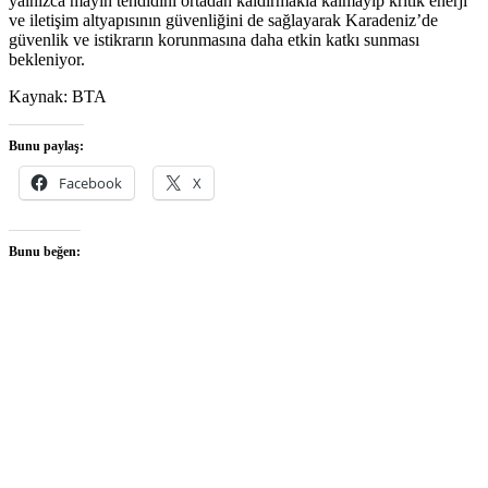
yalnızca mayın tehdidini ortadan kaldırmakla kalmayıp kritik enerji
ve iletişim altyapısının güvenliğini de sağlayarak Karadeniz’de
güvenlik ve istikrarın korunmasına daha etkin katkı sunması
bekleniyor.
Kaynak: BTA
Bunu paylaş:
Facebook
X
Bunu beğen: