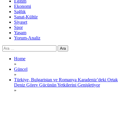
Eğitim
Ekonomi
Sağlık
Sanat-Kültür
Siyaset
Spor
Yaşam
Yorum-Analiz
Arama:
Home
»
Güncel
»
Türkiye, Bulgaristan ve Romanya Karadeniz’deki Ortak
Deniz Görev Gücünün Yetkilerini Genişletiyor
»