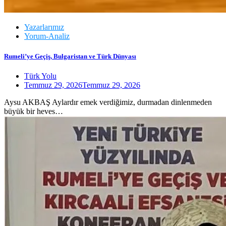
Yazarlarımız
Yorum-Analiz
Rumeli’ye Geçiş, Bulgaristan ve Türk Dünyası
Türk Yolu
Temmuz 29, 2026
Temmuz 29, 2026
Aysu AKBAŞ Aylardır emek verdiğimiz, durmadan dinlenmeden
büyük bir heves…