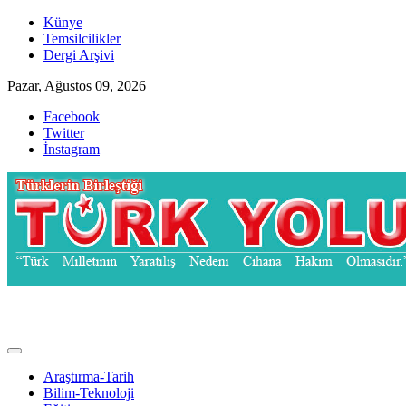
Skip
Künye
to
Temsilcilikler
content
Dergi Arşivi
Pazar, Ağustos 09, 2026
Facebook
Twitter
İnstagram
Türk Yolu Dergisi
Araştırma-Tarih
Bilim-Teknoloji