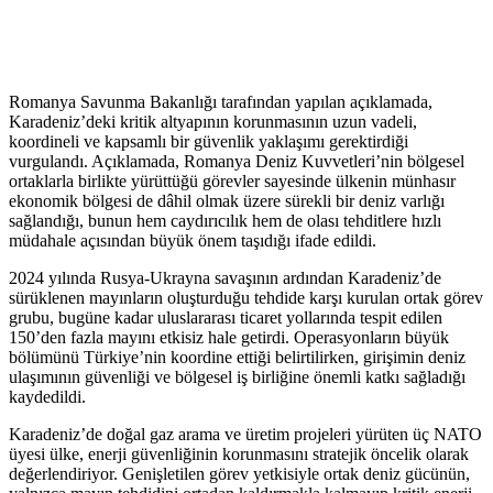
Romanya Savunma Bakanlığı tarafından yapılan açıklamada,
Karadeniz’deki kritik altyapının korunmasının uzun vadeli,
koordineli ve kapsamlı bir güvenlik yaklaşımı gerektirdiği
vurgulandı. Açıklamada, Romanya Deniz Kuvvetleri’nin bölgesel
ortaklarla birlikte yürüttüğü görevler sayesinde ülkenin münhasır
ekonomik bölgesi de dâhil olmak üzere sürekli bir deniz varlığı
sağlandığı, bunun hem caydırıcılık hem de olası tehditlere hızlı
müdahale açısından büyük önem taşıdığı ifade edildi.
2024 yılında Rusya-Ukrayna savaşının ardından Karadeniz’de
sürüklenen mayınların oluşturduğu tehdide karşı kurulan ortak görev
grubu, bugüne kadar uluslararası ticaret yollarında tespit edilen
150’den fazla mayını etkisiz hale getirdi. Operasyonların büyük
bölümünü Türkiye’nin koordine ettiği belirtilirken, girişimin deniz
ulaşımının güvenliği ve bölgesel iş birliğine önemli katkı sağladığı
kaydedildi.
Karadeniz’de doğal gaz arama ve üretim projeleri yürüten üç NATO
üyesi ülke, enerji güvenliğinin korunmasını stratejik öncelik olarak
değerlendiriyor. Genişletilen görev yetkisiyle ortak deniz gücünün,