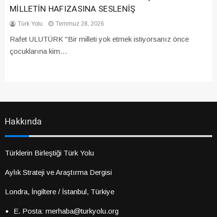
MİLLETİN HAFIZASINA SESLENİŞ
Türk Yolu
Temmuz 28, 2026
Rafet ULUTÜRK "Bir milleti yok etmek istiyorsanız önce
çocuklarına kim…
Hakkında
Türklerin Birleştiği Türk Yolu
Aylık Strateji ve Araştırma Dergisi
Londra, İngiltere / İstanbul, Türkiye
E. Posta: merhaba@turkyolu.org