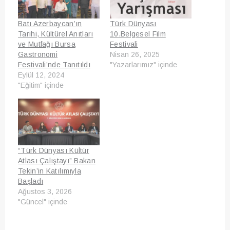
Batı Azerbaycan’ın
Türk Dünyası
Tarihi, Kültürel Anıtları
10.Belgesel Film
ve Mutfağı Bursa
Festivali
Gastronomi
Nisan 26, 2025
Festivali’nde Tanıtıldı
"Yazarlarımız" içinde
Eylül 12, 2024
"Eğitim" içinde
“Türk Dünyası Kültür
Atlası Çalıştayı” Bakan
Tekin’in Katılımıyla
Başladı
Ağustos 3, 2026
"Güncel" içinde