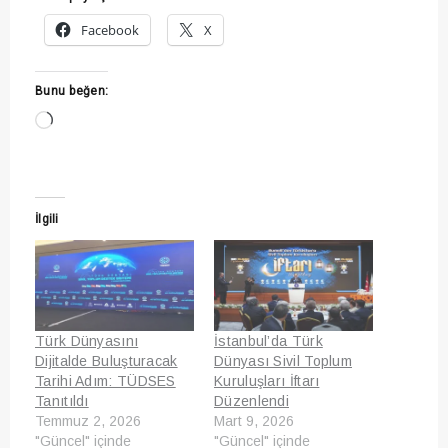
Facebook
X
Bunu beğen:
Yükleniyor...
İlgili
Türk Dünyasını
İstanbul’da Türk
Dijitalde Buluşturacak
Dünyası Sivil Toplum
Tarihi Adım: TÜDSES
Kuruluşları İftarı
Tanıtıldı
Düzenlendi
Temmuz 2, 2026
Mart 9, 2026
"Güncel" içinde
"Güncel" içinde