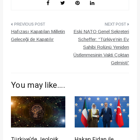
Yazı
Hafızası Kapatılan Milletin
Eski NATO Genel Sekreteri
gezinmesi
Geleceği de Kapatılır
Scheffer: “Türkiye’nin Ev
Sahibi Rolünü Yeniden
Üstlenmesinin Vakti Çoktan
Gelmişti”
You may like....
Türkiye’de Jeolojik
Hakan Fidan ile