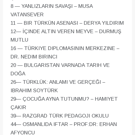
8 — YANLIZLARIN SAVAŞI – MUSA
VATANSEVER
11 — BIR TÜRKÜN ASENASI – DERYA YILDIRIM
12— İÇINDE ALTIN VEREN MEYVE – DURMUŞ
MUTLU
16 — TÜRKIYE DIPLOMASININ MERKEZINE –
DR. NEDIM BIRINCI
20 — BULGARISTAN VARNADA TARIH VE
DOĞA
26— TÜRKLÜK: ANLAMI VE GERÇEĞI –
IBRAHIM SOYTÜRK
29— ÇOCUĞA AYNA TUTUNMU? – HAMIYET
ÇAKIR
39— RAZGRAD TÜRK PEDAGOJI OKULU
44— OSMANLIDA IFTAR – PROF:DR: ERHAN
AFYONCU