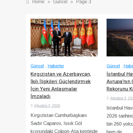
Home
»
Güncel
»
Page 3
Güncel
,
Haberler
Güncel
,
Habe
Kırgızistan ve Azerbaycan,
İstanbul Ha
İkili İlişkileri Güçlendirmek
Avrupa’nın 
İçin Yeni Anlaşmalar
Rekorunu Kı
İmzaladı
Ağustos 3, 20
Ağustos 3, 2026
İstanbul Hav
Kırgızistan Cumhurbaşkanı
2026 tarihin
Sadır Caparov, Issık Göl
bin 260 yolc
kıyısındaki Çolpon-Ata kentinde
hem de