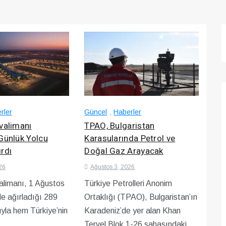
rler
Güncel
,
Haberler
valimanı
TPAO, Bulgaristan
Günlük Yolcu
Karasularında Petrol ve
rdı
Doğal Gaz Arayacak
26
Ağustos 3, 2026
alimanı, 1 Ağustos
Türkiye Petrolleri Anonim
de ağırladığı 289
Ortaklığı (TPAO), Bulgaristan’ın
uyla hem Türkiye’nin
Karadeniz’de yer alan Khan
Tervel Blok 1-26 sahasındaki