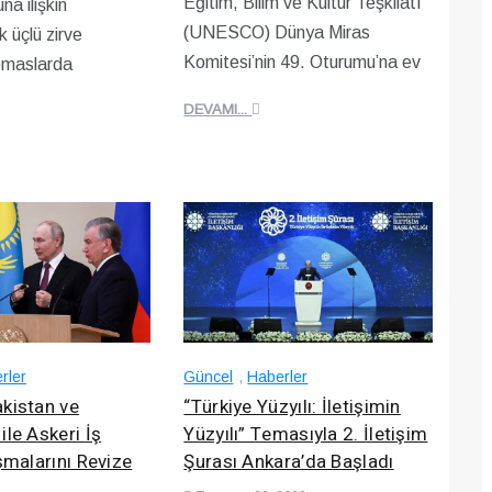
Eğitim, Bilim ve Kültür Teşkilatı
na ilişkin
(UNESCO) Dünya Miras
 üçlü zirve
Komitesi’nin 49. Oturumu’na ev
emaslarda
DEVAMI...
rler
Güncel
,
Haberler
kistan ve
“Türkiye Yüzyılı: İletişimin
ile Askeri İş
Yüzyılı” Temasıyla 2. İletişim
aşmalarını Revize
Şurası Ankara’da Başladı