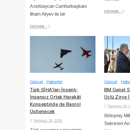
Azerbaycan Cumhurbaşkanı
DEVAMI...
İlham Aliyev ile bir
DEVAMI...
Güncel
,
Haberler
Güncel
,
Habe
Türk SİHA’ları İnsanlı-
BM Genel Se
İnsansız Ortak Harekât
Üçlü Zirve İ
Konseptinde de Başrol
Temmuz 29, 
Üstlenecek
Birleşmiş Mil
Temmuz 29, 2026
Sekreteri An