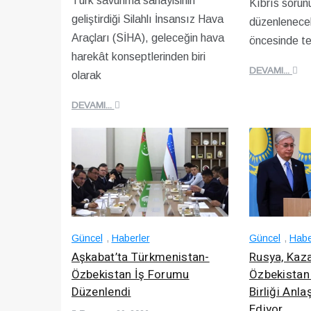
Türk savunma sanayisinin
Kıbrıs sorunu
geliştirdiği Silahlı İnsansız Hava
düzenlenecek
Araçları (SİHA), geleceğin hava
öncesinde t
harekât konseptlerinden biri
DEVAMI...
olarak
DEVAMI...
Güncel
,
Haberler
Güncel
,
Habe
Aşkabat’ta Türkmenistan-
Rusya, Kaza
Özbekistan İş Forumu
Özbekistan 
Düzenlendi
Birliği Anl
Ediyor