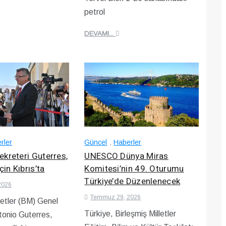
petrol
DEVAMI...
rler
Güncel
,
Haberler
kreteri Guterres,
UNESCO Dünya Miras
çin Kıbrıs’ta
Komitesi’nin 49. Oturumu
Türkiye’de Düzenlenecek
2026
Temmuz 29, 2026
letler (BM) Genel
Türkiye, Birleşmiş Milletler
tonio Guterres,