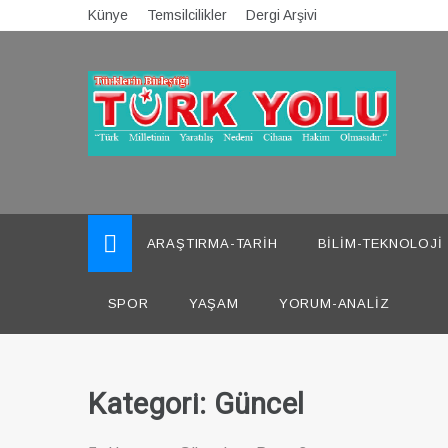
Skip
Künye
Temsilcilikler
Dergi Arşivi
to
content
Türk Yolu Dergisi
ARAŞTIRMA-TARIH
BILIM-TEKNOLOJI
SPOR
YAŞAM
YORUM-ANALIZ
Kategori:
Güncel