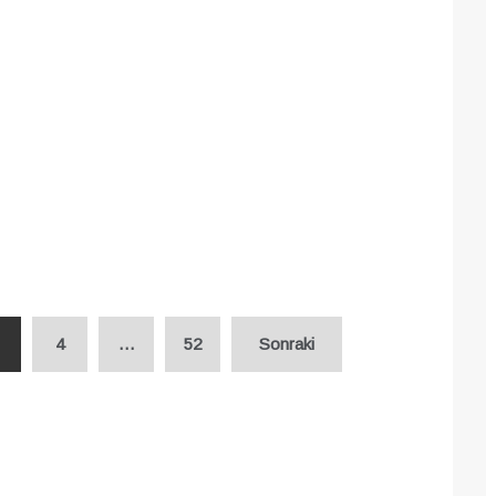
4
…
52
Sonraki