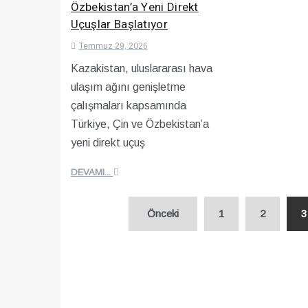
Özbekistan’a Yeni Direkt
Uçuşlar Başlatıyor
Temmuz 29, 2026
Kazakistan, uluslararası hava
ulaşım ağını genişletme
çalışmaları kapsamında
Türkiye, Çin ve Özbekistan’a
yeni direkt uçuş
DEVAMI...
Yazı
Önceki
1
2
3
sayfalaması