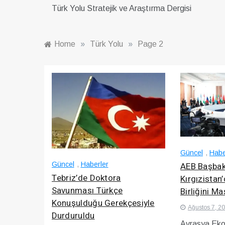
Türk Yolu Stratejik ve Araştırma Dergisi
Home
»
Türk Yolu
»
Page 2
Güncel
,
Habe
AEB Başbak
Güncel
,
Haberler
Tebriz’de Doktora
Kırgızistan
Savunması Türkçe
Birliğini Ma
Konuşulduğu Gerekçesiyle
Ağustos 7, 2
Durduruldu
Avrasya Ekon