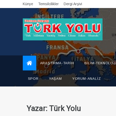
Skip
Künye
Temsilcilikler
Dergi Arşivi
to
content
Türk Yolu Dergisi
ARAŞTIRMA-TARIH
BILIM-TEKNOLOJ
SPOR
YAŞAM
YORUM-ANALIZ
Yazar:
Türk Yolu