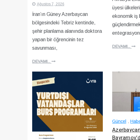
Ağustos 7, 2026
üyesi ülkeler
İran’ın Güney Azerbaycan
ekonomik iş bi
bölgesindeki Tebriz kentinde,
güçlendirmek
şehir planlama alanında doktora
entegrasyonu
yapan bir öğrencinin tez
DEVAMI...
savunması,
DEVAMI...
Güncel
,
Habe
Azerbaycan 
Bayramov’d