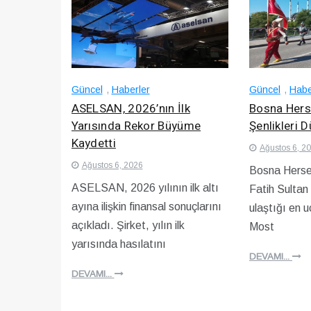
Güncel
,
Haberler
Güncel
,
Habe
ASELSAN, 2026’nın İlk
Bosna Herse
Yarısında Rekor Büyüme
Şenlikleri 
Kaydetti
Ağustos 6, 2
Ağustos 6, 2026
Bosna Hersek
ASELSAN, 2026 yılının ilk altı
Fatih Sultan
ayına ilişkin finansal sonuçlarını
ulaştığı en 
açıkladı. Şirket, yılın ilk
Most
yarısında hasılatını
DEVAMI...
DEVAMI...