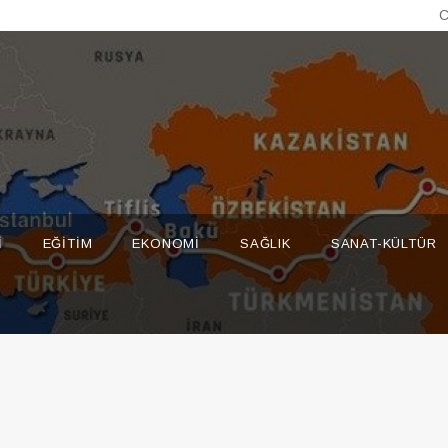
C
I
EĞITIM
EKONOMI
SAĞLIK
SANAT-KÜLTÜR