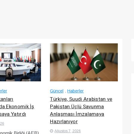
rler
Güncel
,
Haberler
anları
Türkiye, Suudi Arabistan ve
’da Ekonomik İş
Pakistan Üçlü Savunma
saya Yatırdı
Anlaşması İmzalamaya
Hazırlanıyor
026
Ağustos 7, 2026
omik Birliği (AEB)