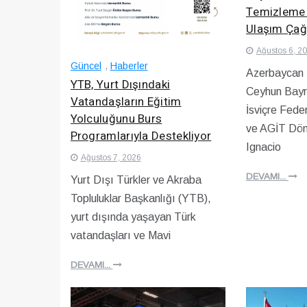
Temizleme 
Ulaşım Çağr
Ağustos 6, 2
Güncel
,
Haberler
Azerbaycan D
YTB, Yurt Dışındaki
Ceyhun Bayr
Vatandaşların Eğitim
İsviçre Fede
Yolculuğunu Burs
ve AGİT Dö
Programlarıyla Destekliyor
Ignacio
Ağustos 7, 2026
DEVAMI...
Yurt Dışı Türkler ve Akraba
Topluluklar Başkanlığı (YTB),
yurt dışında yaşayan Türk
vatandaşları ve Mavi
DEVAMI...