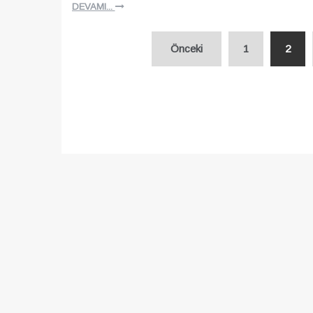
DEVAMI...
Yazı
Önceki
1
2
sayfalaması