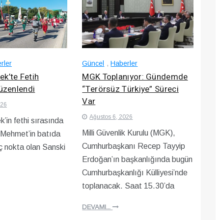
rler
Güncel
,
Haberler
k’te Fetih
MGK Toplanıyor: Gündemde
Düzenlendi
“Terörsüz Türkiye” Süreci
Var
026
Ağustos 6, 2026
’in fethi sırasında
Milli Güvenlik Kurulu (MGK),
 Mehmet’in batıda
Cumhurbaşkanı Recep Tayyip
uç nokta olan Sanski
Erdoğan’ın başkanlığında bugün
Cumhurbaşkanlığı Külliyesi’nde
toplanacak. Saat 15.30’da
DEVAMI...