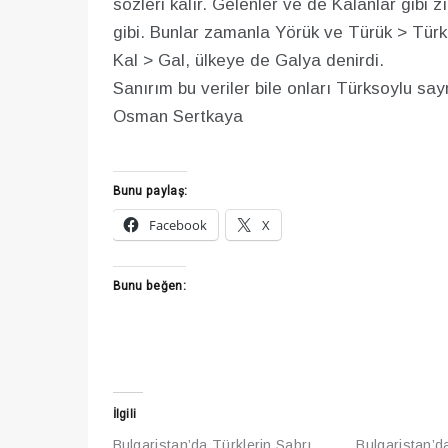
sözleri kalır. Gelenler ve de Kalanlar gibi 
gibi. Bunlar zamanla Yörük ve Türük > Türk
Kal > Gal, ülkeye de Galya denirdi.
Sanırım bu veriler bile onları Türksoylu say
Osman Sertkaya
Bunu paylaş:
Facebook
X
Bunu beğen:
İlgili
Bulgaristan’da Türklerin Sabrı
Bulgaristan’d