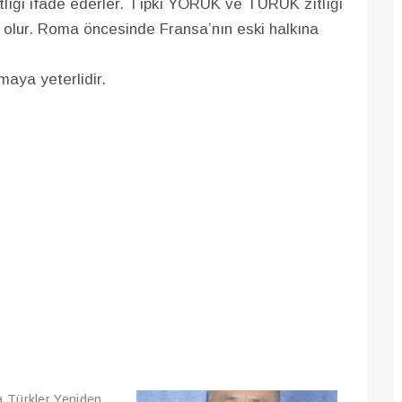
zıtlığı ifade ederler. Tıpkı YORUK ve TURUK zıtlığı
 olur. Roma öncesinde Fransa’nın eski halkına
maya yeterlidir.
a Türkler Yeniden