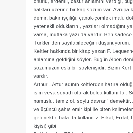
onurlu, erdemli, cesur anlamını verdiği, bu
halkları üzerine bir kaç sözüm var. Avrupa k
demir, bakır işçiliği, çanak-çömlek imali, do
yetenekli olduklarını, yazıları olmadığını ya
varsa, mutlaka yazı da vardır. Ben sadece d
Türkler den sayılabileceğini düşünüyorum.
Keltler hakkında bir kitap yazan F. Lequen
anlamına geldiğini söyler. Bugün Alpen denil
sözümüzün eski bir söylenişidir. Bizim Kert
vardır.
Arthur =Artur adının keltlerden hatıra olduğ
isim veya soyadı olarak bolca kullanırlar. S
namuslu, temiz ol, soylu davran” demektir. A
ve üçüncü şahıs emir kipi ile biten kelimeleri
gelenektir, hala da kullanırız. Erkal, Erdal,
kişisi) gibi.