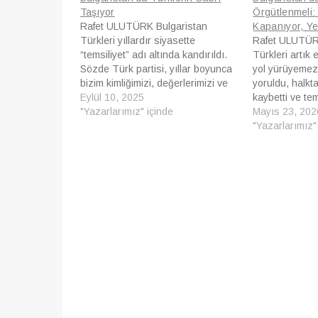
Taşıyor
Örgütlenmeli:
Rafet ULUTÜRK Bulgaristan
Kapanıyor, Yen
Türkleri yıllardır siyasette
Rafet ULUTÜR
“temsiliyet” adı altında kandırıldı.
Türkleri artık 
Sözde Türk partisi, yıllar boyunca
yol yürüyemez
bizim kimliğimizi, değerlerimizi ve
yoruldu, halkt
geleceğimizi savunmak yerine
Eylül 10, 2025
kaybetti ve te
kişisel çıkarların ve yolsuzluğun
"Yazarlarımız" içinde
ölçüde yitirdi
Mayıs 23, 202
aracı haline geldi. Bugün
yalnızca bir pa
"Yazarlarımız"
geldiğimiz noktada artık yüzümüz
mesele bir to
kızarıyor. Çünkü bu parti, halkının
ayağa kalkma m
onurunu değil, kendi koltuklarını
Bekleyişin Son
düşündü. Peevski’nin Gölgesi
Bulgaristan Tür
Bugün partinin başında Delyan…
temsil ediyoru