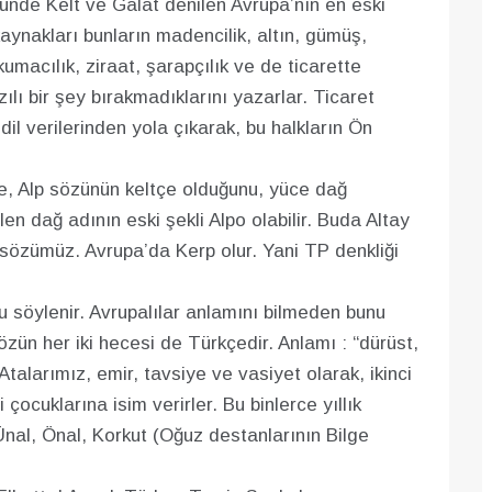
günde Kelt ve Galat denilen Avrupa’nın en eski
aynakları bunların madencilik, altın, gümüş,
kumacılık, ziraat, şarapçılık ve de ticarette
zılı bir şey bırakmadıklarını yazarlar. Ticaret
il verilerinden yola çıkarak, bu halkların Ön
ne, Alp sözünün keltçe olduğunu, yüce dağ
en dağ adının eski şekli Alpo olabilir. Buda Altay
 sözümüz. Avrupa’da Kerp olur. Yani TP denkliği
u söylenir. Avrupalılar anlamını bilmeden bunu
özün her iki hecesi de Türkçedir. Anlamı : “dürüst,
talarımız, emir, tavsiye ve vasiyet olarak, ikinci
 çocuklarına isim verirler. Bu binlerce yıllık
 Ünal, Önal, Korkut (Oğuz destanlarının Bilge