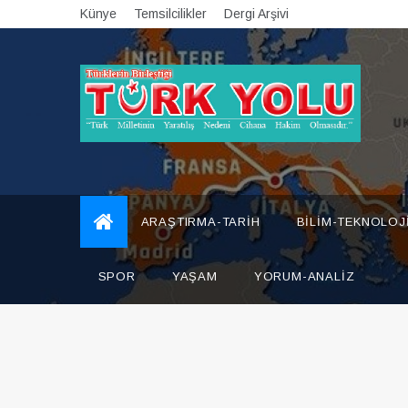
Skip
Künye
Temsilcilikler
Dergi Arşivi
to
content
Türk Yolu Dergisi
ARAŞTIRMA-TARIH
BILIM-TEKNOLOJ
SPOR
YAŞAM
YORUM-ANALIZ