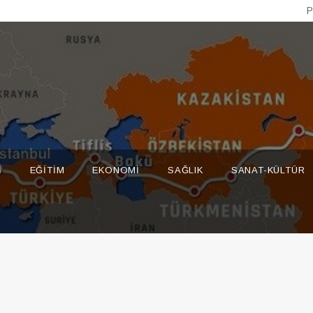
P
I
EĞITIM
EKONOMI
SAĞLIK
SANAT-KÜLTÜR