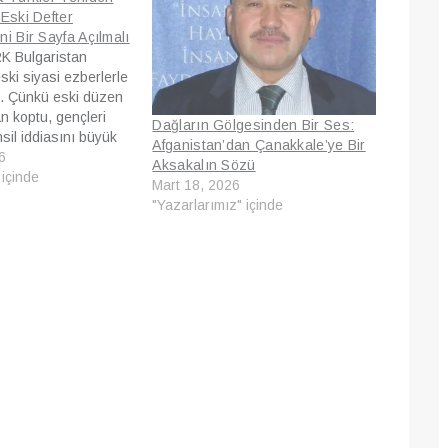
 Eski Defter
i Bir Sayfa Açılmalı
K Bulgaristan
eski siyasi ezberlerle
. Çünkü eski düzen
an koptu, gençleri
Dağların Gölgesinden Bir Ses:
msil iddiasını büyük
Afganistan’dan Çanakkale’ye Bir
. Bugün mesele
6
Aksakalın Sözü
rti meselesi değildir;
 içinde
Mart 18, 2026
plumun yeniden
"Yazarlarımız" içinde
eselesidir. 36 Yıllık
u Yıllarca
klerine “sizi biz
z” denildi.…