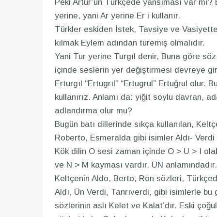
Peki Artur’un Türkçede yansıması var mı? 
yerine, yani Ar yerine Er i kullanır.
Türkler eskiden İstek, Tavsiye ve Vasiyette ba
kılmak Eylem adından türemiş olmalıdır.
Yani Tur yerine Turgıl denir, Buna göre söz 
içinde seslerin yer değiştirmesi devreye gi
Erturgıl “Ertugrıl” “Ertugrul” Ertuğrul olur.
kullanırız. Anlamı da: yiğit soylu davran, 
adlandırma olur mu?
Bugün batı dillerinde sıkça kullanılan, Kel
Roberto, Esmeralda gibi isimler Aldı- Verdi <
Kök dilin O sesi zaman içinde O > U > I ol
ve N > M kayması vardır. ÜN anlamındadır. A
Keltçenin Aldo, Berto, Ron sözleri, Türkçede 
Aldı, Ün Verdi, Tanrıverdi, gibi isimlerle b
sözlerinin aslı Kelet ve Kalat’dır. Eski çoğu