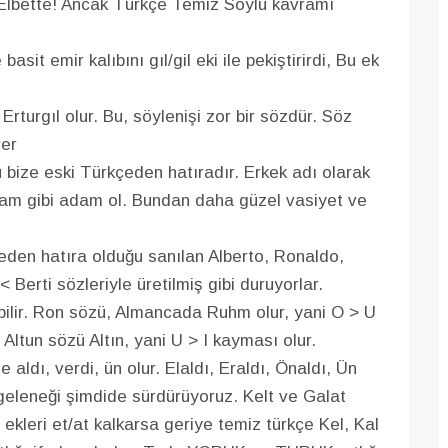
Elbette! Ancak Türkçe Temiz Soylu kavramı
sit emir kalıbını gıl/gil eki ile pekiştirirdi, Bu ek
Erturgıl olur. Bu, söylenişi zor bir sözdür. Söz
rer
 Bu bize eski Türkçeden hatıradır. Erkek adı olarak
adam gibi adam ol. Bundan daha güzel vasiyet ve
tçeden hatıra olduğu sanılan Alberto, Ronaldo,
 Berti sözleriyle üretilmiş gibi duruyorlar.
abilir. Ron sözü, Almancada Ruhm olur, yani O > U
ltun sözü Altın, yani U > I kayması olur.
aldı, verdi, ün olur. Elaldı, Eraldı, Önaldı, Ün
u geleneği şimdide sürdürüyoruz. Kelt ve Galat
l ekleri et/at kalkarsa geriye temiz türkçe Kel, Kal